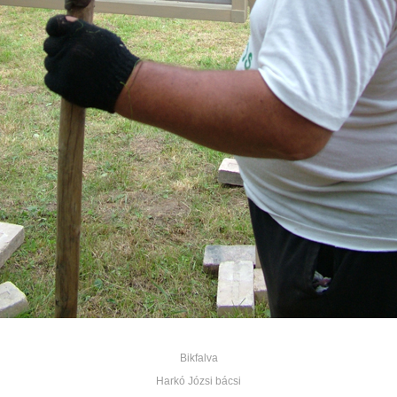
Bikfalva
Harkó Józsi bácsi