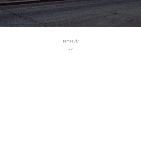
Temesvár
<<